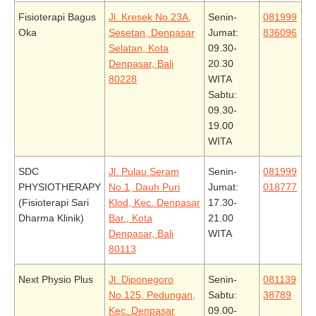
Fisioterapi Bagus
Jl. Kresek No.23A,
Senin-
081999
Oka
Sesetan, Denpasar
Jumat:
836096
Selatan, Kota
09.30-
Denpasar, Bali
20.30
80228
WITA
Sabtu:
09.30-
19.00
WITA
SDC
Jl. Pulau Seram
Senin-
081999
PHYSIOTHERAPY
No.1, Dauh Puri
Jumat:
018777
(Fisioterapi Sari
Klod, Kec. Denpasar
17.30-
Dharma Klinik)
Bar., Kota
21.00
Denpasar, Bali
WITA
80113
Next Physio Plus
Jl. Diponegoro
Senin-
081139
No.125, Pedungan,
Sabtu:
38789
Kec. Denpasar
09.00-