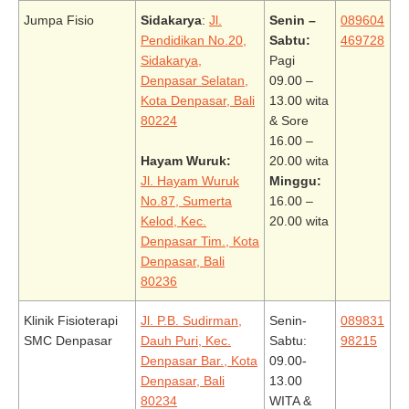
Jumpa Fisio
Sidakarya
:
Jl.
Senin –
089604
Pendidikan No.20,
Sabtu:
469728
Sidakarya,
Pagi
Denpasar Selatan,
09.00 –
Kota Denpasar, Bali
13.00 wita
80224
& Sore
16.00 –
Hayam Wuruk:
20.00 wita
Jl. Hayam Wuruk
Minggu:
No.87, Sumerta
16.00 –
Kelod, Kec.
20.00 wita
Denpasar Tim., Kota
Denpasar, Bali
80236
Klinik Fisioterapi
Jl. P.B. Sudirman,
Senin-
089831
SMC Denpasar
Dauh Puri, Kec.
Sabtu:
98215
Denpasar Bar., Kota
09.00-
Denpasar, Bali
13.00
80234
WITA &