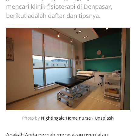
mencari klinik fisioterapi di Denpasar,
berikut adalah daftar dan tipsnya.
Photo by 
Nightingale Home nurse
 / 
Unsplash
Apakah Anda pernah merasakan nyeri atau