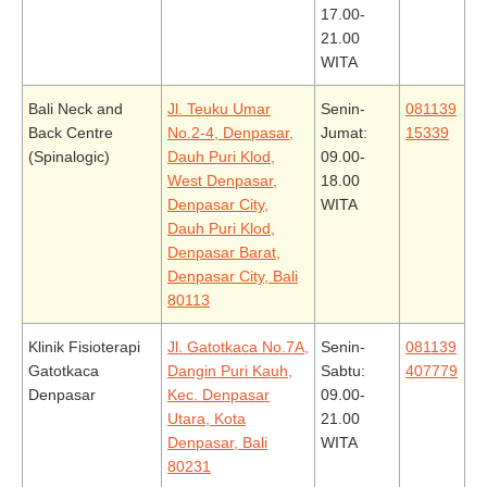
17.00-
21.00
WITA
Bali Neck and
Jl. Teuku Umar
Senin-
081139
Back Centre
No.2-4, Denpasar,
Jumat:
15339
(Spinalogic)
Dauh Puri Klod,
09.00-
West Denpasar,
18.00
Denpasar City,
WITA
Dauh Puri Klod,
Denpasar Barat,
Denpasar City, Bali
80113
Klinik Fisioterapi
Jl. Gatotkaca No.7A,
Senin-
081139
Gatotkaca
Dangin Puri Kauh,
Sabtu:
407779
Denpasar
Kec. Denpasar
09.00-
Utara, Kota
21.00
Denpasar, Bali
WITA
80231