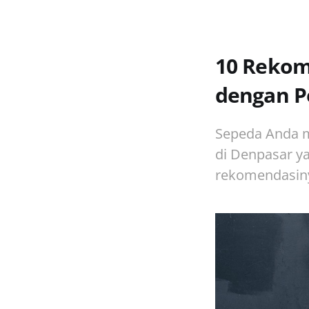
10 Rekom
dengan P
Sepeda Anda m
di Denpasar y
rekomendasin