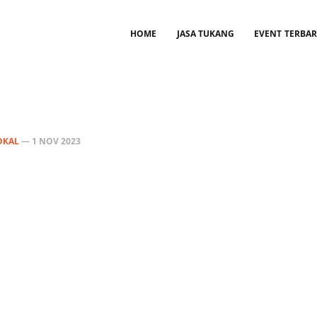
HOME
JASA TUKANG
EVENT TERBA
OKAL
—
1 NOV 2023