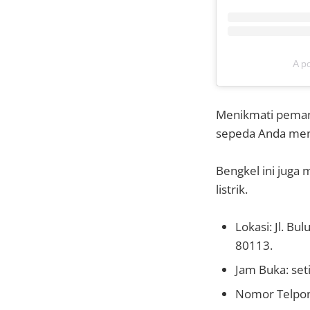
A p
Menikmati pemand
sepeda Anda men
Bengkel ini juga
listrik.
Lokasi: Jl. B
80113.
Jam Buka: seti
Nomor Telpon