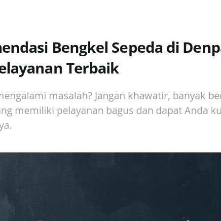
endasi Bengkel Sepeda di Denp
elayanan Terbaik
engalami masalah? Jangan khawatir, banyak be
ang memiliki pelayanan bagus dan dapat Anda kun
ya.