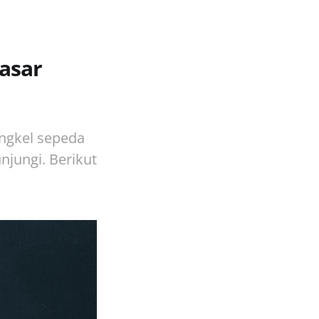
asar
ngkel sepeda
jungi. Berikut