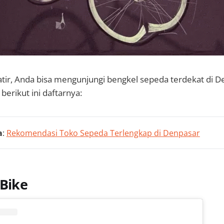
atir, Anda bisa mengunjungi bengkel sepeda terdekat di D
erikut ini daftarnya:
a
:
Rekomendasi Toko Sepeda Terlengkap di Denpasar
-Bike