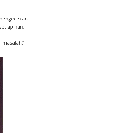
 pengecekan
etiap hari.
ermasalah?