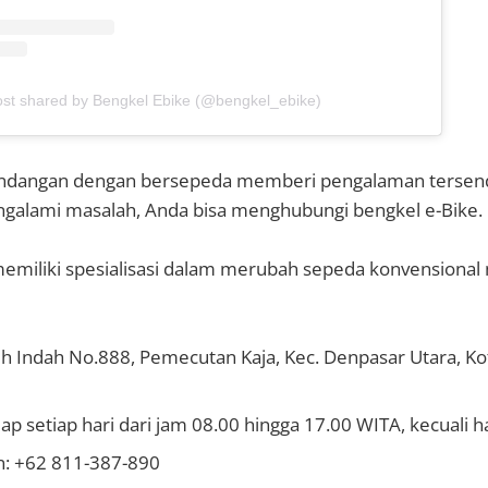
ost shared by Bengkel Ebike (@bengkel_ebike)
angan dengan bersepeda memberi pengalaman tersendiri.
galami masalah, Anda bisa menghubungi bengkel e-Bike.
 memiliki spesialisasi dalam merubah sepeda konvensional
uluh Indah No.888, Pemecutan Kaja, Kec. Denpasar Utara, Ko
ap setiap hari dari jam 08.00 hingga 17.00 WITA, kecuali ha
: +62 811-387-890